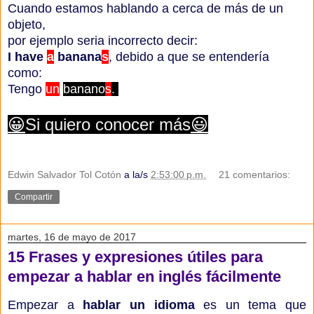
Cuando estamos hablando a cerca de más de un
objeto,
por ejemplo seria incorrecto decir:
I have
a
banana
s
, debido a que se entendería
como:
Tengo
un
banano
s
.
😀
Si quiero conocer más
😃
Edwin Salvador Tol Cotón
a la/s
2:53:00 p.m.
21 comentarios:
Compartir
martes, 16 de mayo de 2017
15 Frases y expresiones útiles para
empezar a hablar en inglés fácilmente
Empezar a
hablar un idioma
es un tema que