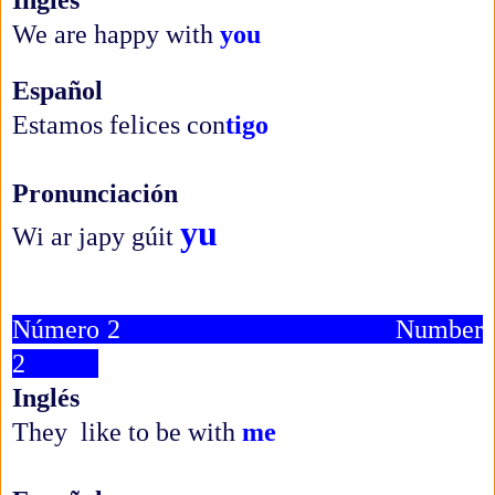
Inglés
We are happy with
you
Español
Estamos felices con
tigo
Pronunciación
yu
Wi ar japy gúit
Número 2 Number
2
Inglés
They like to be with
me