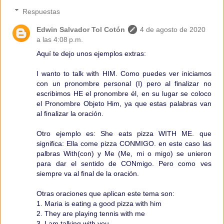
Respuestas
Edwin Salvador Tol Cotón
4 de agosto de 2020
a las 4:08 p.m.
Aquí te dejo unos ejemplos extras:
I wanto to talk with HIM. Como puedes ver iniciamos
con un pronombre personal (I) pero al finalizar no
escribimos HE el pronombre él, en su lugar se coloco
el Pronombre Objeto Him, ya que estas palabras van
al finalizar la oración.
Otro ejemplo es: She eats pizza WITH ME. que
significa: Ella come pizza CONMIGO. en este caso las
palbras With(con) y Me (Me, mi o migo) se unieron
para dar el sentido de CONmigo. Pero como ves
siempre va al final de la oración.
Otras oraciones que aplican este tema son:
1. Maria is eating a good pizza with him
2. They are playing tennis with me
3. I am talking with you.