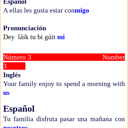
Español
A ellas l
es gusta estar con
migo
Pronunciación
Dey láik tu bi gúit
mi
Número 3 Number
3
Inglés
Your family enjoy to spend a morning with
us
Español
Tu familia disfruta pasar una mañana con
nosotros