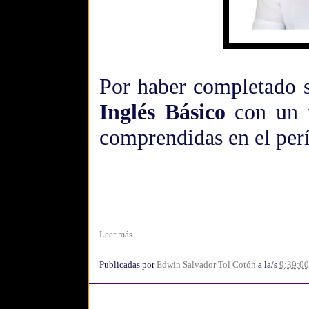
Por haber completado s
Inglés Básico
con un 
comprendidas en el perí
Leer más
Publicadas por
Edwin Salvador Tol Cotón
a la/s
9:39:00