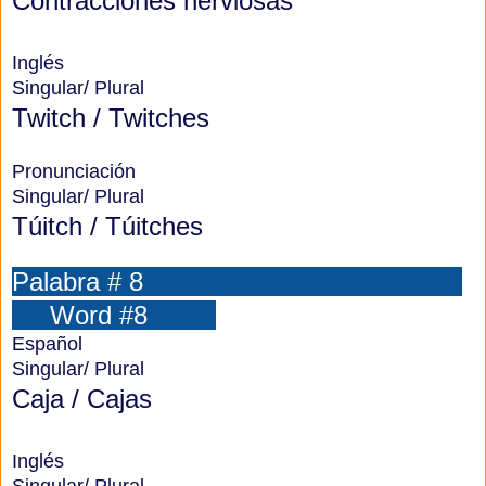
Contracciones nerviosas
Inglés
Singular/ Plural
Twitch
/
Twitches
Pronunciación
Singular/ Plural
Túitch
/
Túitches
Palabra # 8
Word #8
Español
Singular/ Plural
Caja / Cajas
Inglés