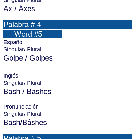
Singular/ Plural
Ax / Áxes
Palabra # 4
Word #5
Español
Singular/ Plural
Golpe / Golpes
Inglés
Singular/ Plural
Bash / Bashes
Pronunciación
Singular/ Plural
Bash/Báshes
Palabra # 5