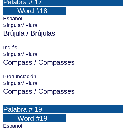
Palabra # 17
Word #18
Español
Singular/ Plural
Brújula /
Brújulas
Inglés
Singular/ Plural
Compass / Compasses
Pronunciación
Singular/ Plural
Compass / Compasses
Palabra # 19
Word #19
Español