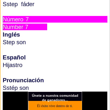
Sstep fáder
Número 7
Number 7
Inglés
Step son
Español
Hijastro
Pronunciación
Sstép son
Únete a nuestra comunidad
de ganadores...
Él éxito vive dentro de ti.