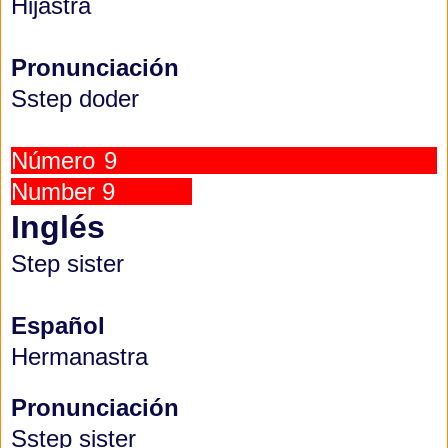
Hijastra
Pronunciación
Sstep doder
Número 9
Number 9
Inglés
Step sister
Español
Hermanastra
Pronunciación
Sstep sister