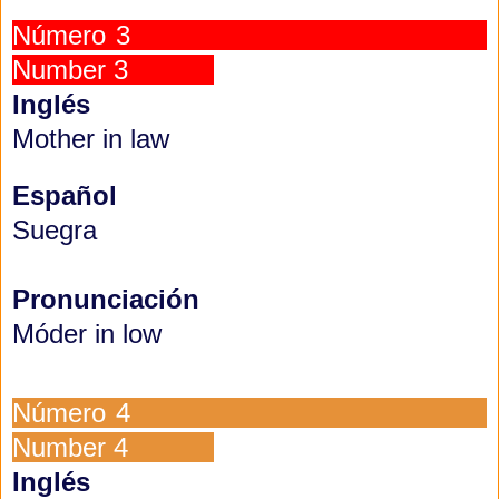
Número 3
Number 3
Inglés
Mother in law
Español
Suegra
Pronunciación
Móder in low
Número 4
Number 4
Inglés