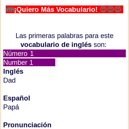
👪
¡Quiero Más Vocabulario!
😍😍😍
Las primeras palabras para este
vocabulario de inglés
son:
Número 1
Number 1
Inglés
Dad
Español
Papá
Pronunciación