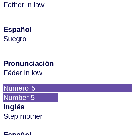
Father in law
Español
Suegro
Pronunciación
Fáder in low
Número 5
Number 5
Inglés
Step mother
Español