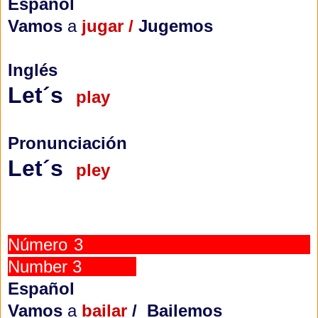
Español
Vamos
a
jugar /
Jugemos
Inglés
Let´s
play
Pronunciación
Let´s
pley
Número 3
Number 3
Español
Vamos
a
bailar
/ Bailemos