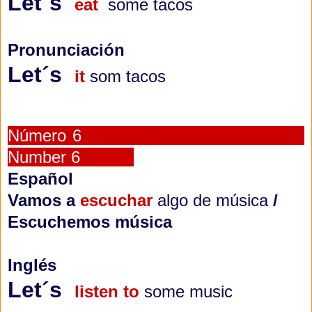
Let´s
eat
some tacos
Pronunciación
Let´s
it
som tacos
Número 6
Number 6
Español
Vamos a
escuchar
algo de música
/
Escuchemos música
Inglés
Let´s
listen to
some music