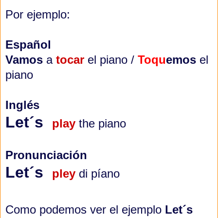
Por ejemplo:
Español
Vamos
a
tocar
el piano /
Toqu
emos
el
piano
Inglés
Let´s
play
the piano
Pronunciación
Let´s
pley
di píano
Como podemos ver el ejemplo
Let´s