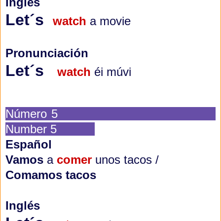
Inglés
Let´s
watch
a movie
Pronunciación
Let´s
watch
éi múvi
Número 5
Number 5
Español
Vamos
a
comer
unos tacos /
Comamos tacos
Inglés