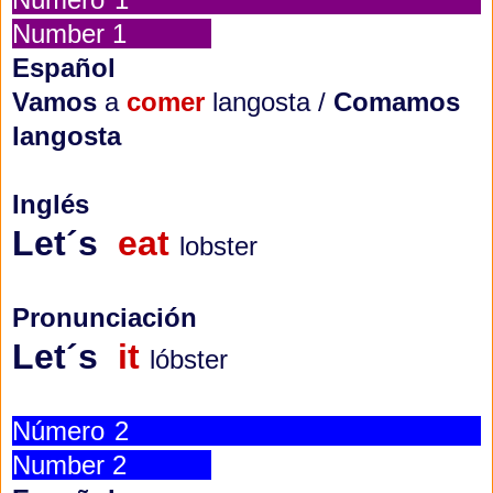
Number 1
Español
Vamos
a
comer
langosta /
Comamos
langosta
Inglés
Let´s
eat
lobster
Pronunciación
Let´s
it
lóbster
Número 2
Number 2