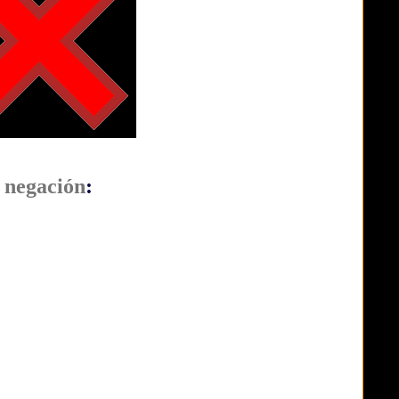
 negación
: