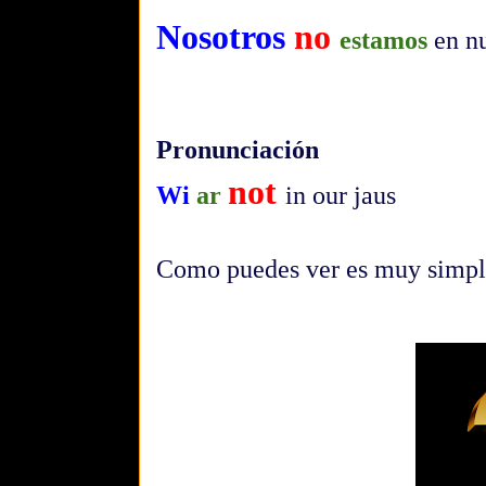
Nosotros
no
estamos
en nu
Pronunciación
not
Wi
ar
in our jaus
Como puedes ver es muy simple,