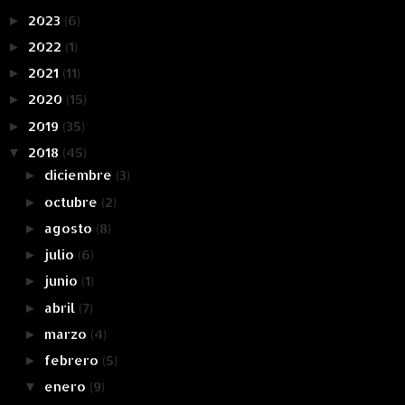
2023
(6)
►
2022
(1)
►
2021
(11)
►
2020
(15)
►
2019
(35)
►
2018
(45)
▼
diciembre
(3)
►
octubre
(2)
►
agosto
(8)
►
julio
(6)
►
junio
(1)
►
abril
(7)
►
marzo
(4)
►
febrero
(5)
►
enero
(9)
▼