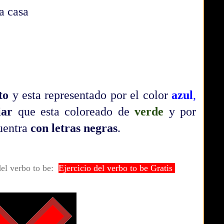
a casa
to
y esta representado por el color
azul
,
iar
que esta coloreado de
verde
y por
uentra
con letras
negras
.
del verbo to be:
Ejercicio del verbo to be Gratis