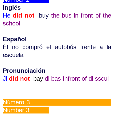
Inglés
He
did not
buy
the bus in front of the
school
Español
Él no c
ompró el autobús frente a la
escuela
Pronunciación
Ji
did not
bay
di bas ínfront of di sscul
Número 3
Number 3