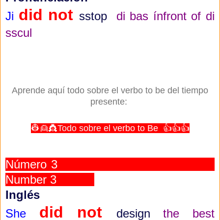
did not
Ji
sstop
di bas ínfront of di
sscul
Aprende aquí todo sobre el verbo to be del tiempo
presente:
👷👱👸
Todo sobre el
verbo to Be
👍👍👍
Número 3
Number 3
Inglés
did not
She
design
the best