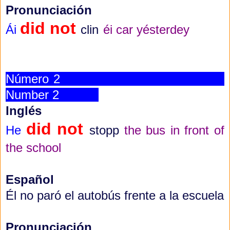
Pronunciación
did not
Ái
clin
éi car yésterdey
Número 2
Number 2
Inglés
did not
He
stopp
the bus in front of
the school
Español
Él no paró el autobús frente a la escuela
Pronunciación