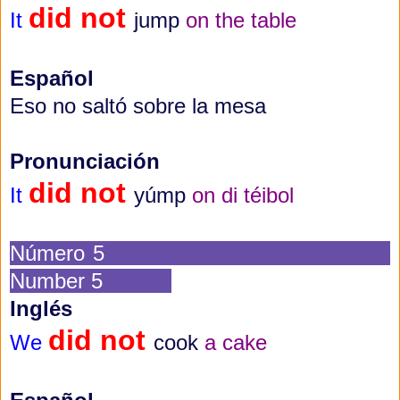
did not
It
jump
on the table
Español
Eso no saltó sobre la mesa
Pronunciación
did not
It
yúmp
on di téibol
Número 5
Number 5
Inglés
did not
We
cook
a cake