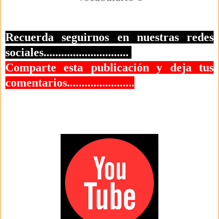
Recuerda seguirnos en nuestras redes
sociales.............................
Comparte esta publicación y deja tus
comentarios.......................