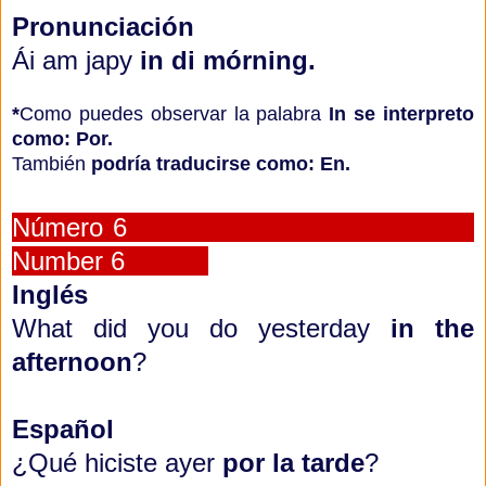
Pronunciación
Ái am japy
in di mórning.
*
Como puedes observar la palabra
In se interpreto
como: Por.
También
podría traducirse como: En.
Número 6
Number 6
Inglés
What did you do yesterday
in the
afternoon
?
Español
¿Qué hiciste ayer
por la tarde
?