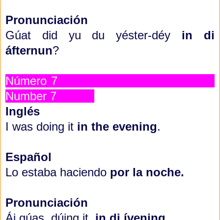
Pronunciación
Gúat did yu du yéster-déy
in di
áfternun
?
Número 7
Number 7
Inglés
I was doing it
in the evening
.
Español
Lo estaba haciendo
por la noche.
Pronunciación
Ái gúas dúing it
in di ívening.