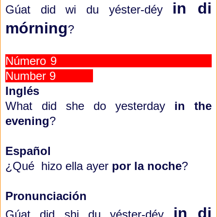
in di
Gúat did wi du yéster-déy
mórning
?
Número 9
Number 9
Inglés
What did she do yesterday
in the
evening
?
Español
¿Qué hizo ella ayer
por la noche
?
Pronunciación
in di
Gúat did shi du yéster-déy