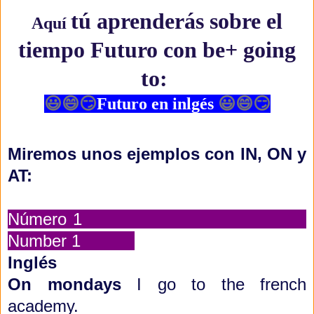
tú aprenderás sobre el
Aquí
tiempo Futuro con be+ going
to:
😃😄😏
Futuro en inlgés
😃😄😏
Miremos unos ejemplos con IN, ON y
AT:
Número 1
Number 1
Inglés
On mondays
I go to the french
academy.