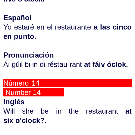
Español
Yo estaré en el restaurante
a las cinco
en punto.
Pronunciación
Ái gúil bi in di réstau-rant
at fáiv ó
clok.
Número 14
Number 14
Inglés
Will she be in the restaurant
at
six
o'clock?.