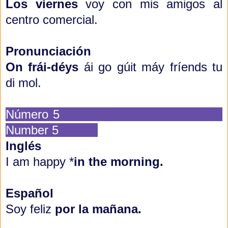
Los viernes
voy con mis amigos al
centro comercial.
Pronunciación
On frái-déys
ái go gúit máy fríends tu
di mol.
Número 5
Number 5
Inglés
I am happy *
in the morning.
Español
Soy feliz
por la mañana.