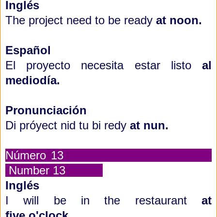
Inglés
The project need to be ready
at noon.
Español
El proyecto necesita estar listo
al
mediodía.
Pronunciación
Di próyect nid tu bi redy
at nun.
Número 13
Number 13
Inglés
I will be in the restaurant
at
five
o'clock.