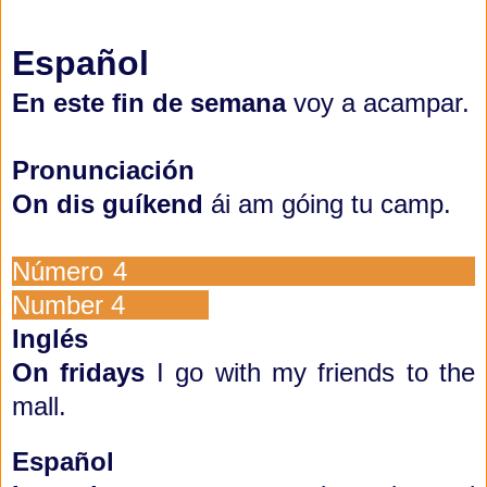
Español
En este fin de semana
voy a acampar.
Pronunciación
On dis
guíkend
ái
am góing tu camp.
Número 4
Number 4
Inglés
On fridays
I go with my friends to the
mall.
Español