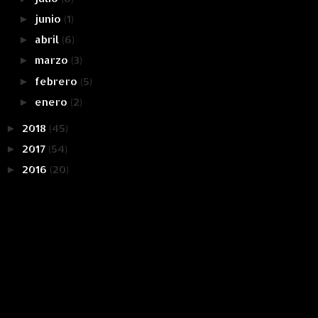
junio
(1)
►
abril
(6)
►
marzo
(3)
►
febrero
(5)
►
enero
(2)
►
2018
(45)
►
2017
(54)
►
2016
(20)
►