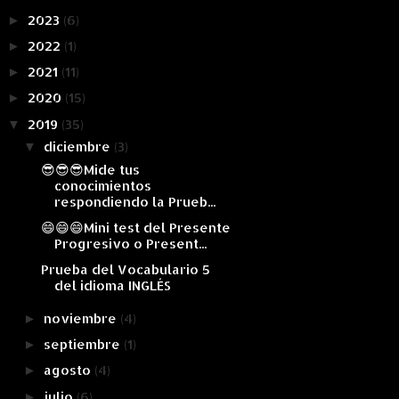
2023
(6)
►
2022
(1)
►
2021
(11)
►
2020
(15)
►
2019
(35)
▼
diciembre
(3)
▼
😎😎😎Mide tus
conocimientos
respondiendo la Prueb...
😄😄😄Mini test del Presente
Progresivo o Present...
Prueba del Vocabulario 5
del idioma INGLÉS
noviembre
(4)
►
septiembre
(1)
►
agosto
(4)
►
julio
(6)
►