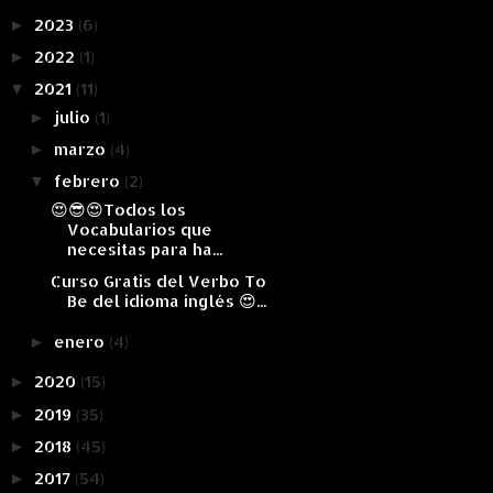
2023
(6)
►
2022
(1)
►
2021
(11)
▼
julio
(1)
►
marzo
(4)
►
febrero
(2)
▼
😍😎😍Todos los
Vocabularios que
necesitas para ha...
Curso Gratis del Verbo To
Be del idioma inglés 😍...
enero
(4)
►
2020
(15)
►
2019
(35)
►
2018
(45)
►
2017
(54)
►