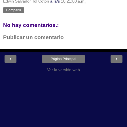
Edwin Salvador Tol Cotón
a la/s
10:21:00 a.m.
Compartir
No hay comentarios.:
Publicar un comentario
‹
›
Página Principal
Ver la versión web