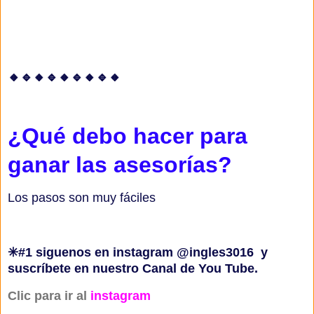
🔸️🔹️🔸️🔹️🔸️🔹️🔸️🔹️🔸️
¿Qué debo hacer para
ganar las asesorías?
Los pasos son muy fáciles
✳️#1 siguenos en instagram @ingles3016 y
suscríbete en nuestro Canal de You Tube.
Clic para ir al
instagram