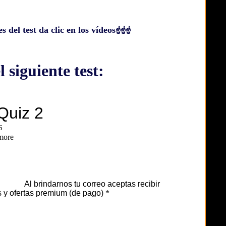
s del test da clic en los vídeos
☝☝☝
el siguiente test: