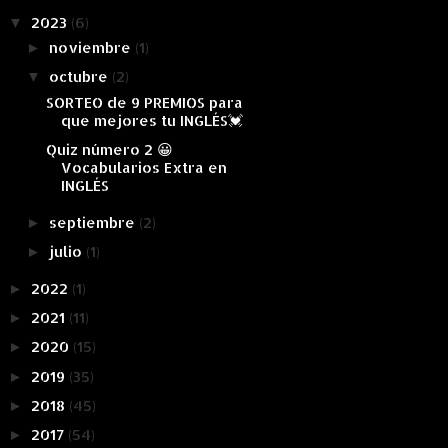
2023
(6)
▼
noviembre
(1)
►
octubre
(2)
▼
SORTEO de 9 PREMIOS para
que mejores tu INGLÉS💓
Quiz número 2 😀
Vocabularios Extra en
INGLÉS
septiembre
(2)
►
julio
(1)
►
2022
(1)
►
2021
(11)
►
2020
(15)
►
2019
(35)
►
2018
(45)
►
2017
(54)
►