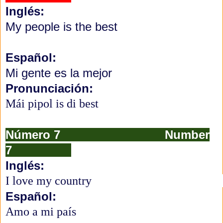
Inglés:
My people is the best
Español:
Mi gente es la mejor
Pronunciación:
Mái pipol is di best 
Número 7 Number
7
Inglés:
I love my country                                           
Español:
Amo a mi país