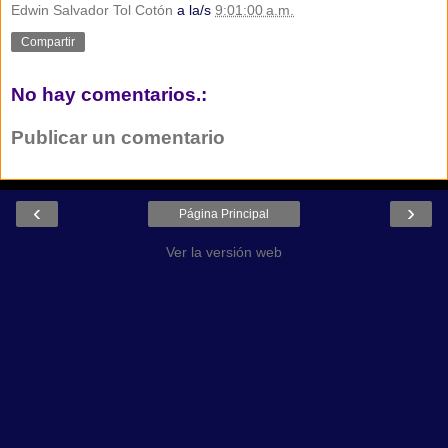
Edwin Salvador Tol Cotón
a la/s
9:01:00 a.m.
Compartir
No hay comentarios.:
Publicar un comentario
‹
›
Página Principal
Ver la versión web