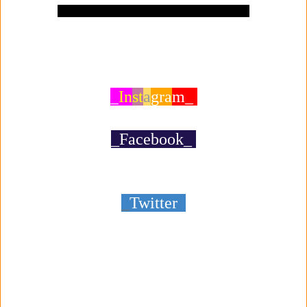
_
In
st
a
gra
m_
_Facebook_
_
Twitte
r