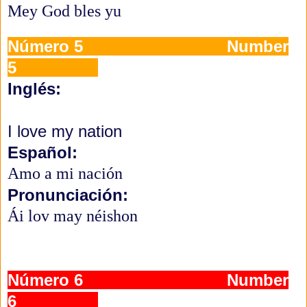
Mey God bles yu 
Número 5 Number
5
Inglés:
I love my nation
Español:
Amo a mi nación 
Pronunciación:
Ái lov may néishon 
Número 6 Number
6